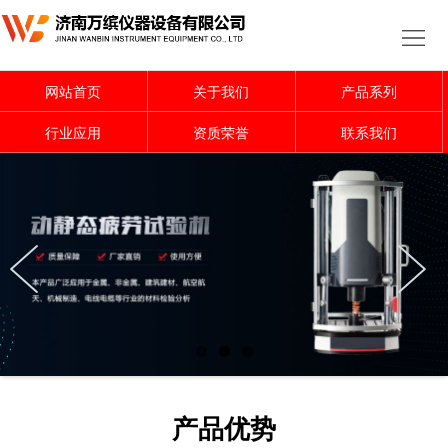
网
站
关
网站首页
关于我们
产品系列
首
于
产
行业应用
资质荣誉
联系我们
页
我
品
行
们
系
业
行
列
应
业
资
用
资
质
联
讯
荣
系
誉
我
产品优势
们