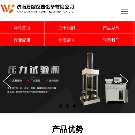
网
站
关
网站首页
关于我们
产品系列
首
于
产
行业应用
资质荣誉
联系我们
页
我
品
行
们
系
业
行
列
应
业
资
用
资
质
联
讯
荣
系
誉
我
产品优势
们