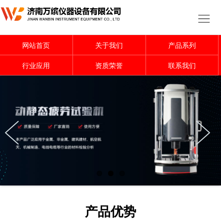
网
站
关
网站首页
关于我们
产品系列
首
于
产
行业应用
资质荣誉
联系我们
页
我
品
行
们
系
业
行
列
应
业
资
用
资
质
联
讯
荣
系
誉
我
产品优势
们