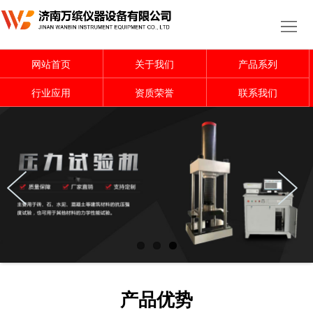
网
站
关
网站首页
关于我们
产品系列
首
于
产
行业应用
资质荣誉
联系我们
页
我
品
行
们
系
业
行
列
应
业
资
用
资
质
联
讯
荣
系
誉
我
产品优势
们